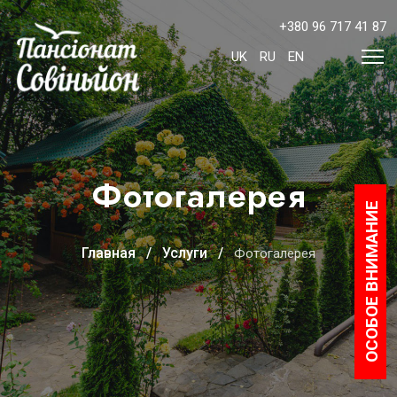
+380 96 717 41 87
Выберите язык
UK
RU
EN
Фотогалерея
ОСОБОЕ ВНИМАНИЕ
Главная
Услуги
Фотогалерея