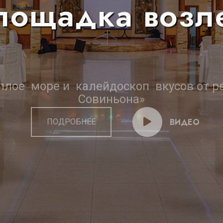
лощадка возл
плое
море и
калейдоскоп
вкусов
от р
Совиньона»
ВИДЕО
ПОДРОБНЕЕ