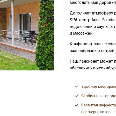
многолетними деревья
Дополняет атмосферу р
SPA-центр Aqua
P
aradi
водой, бани и сауны, а
и массажей.
Конференц-залы с сов
разнообразные потребн
Наш пансионат может п
обеспечить высокий ур
Удобное месторас
Стабильная городс
Развитая инфрастр
партнеры, которые 