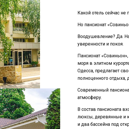
Какой отель сейчас не
Но пансионат «Совиньо
Воодушевление? Да. Н
уверенности и покоя.
Пансионат «Совиньон»
моря в элитном курорте
Одесса, предлагает сво
полноценного отдыха, 
Современный пансиона
атмосферу.
В состав пансионата в
люксы, деревянные и к
и два бассейна под отк