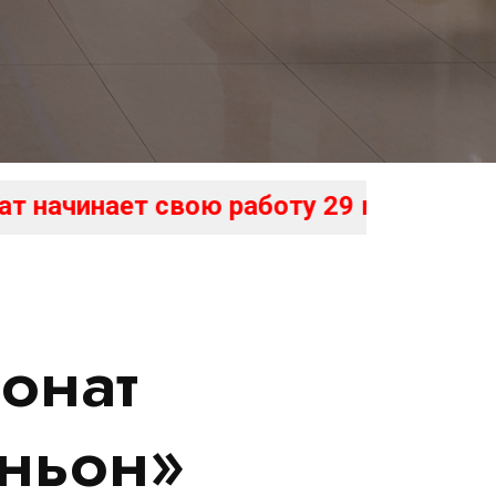
 работу 29 мая, бронирование уже от
онат
ньон»