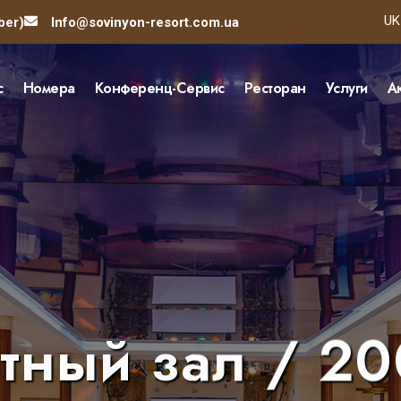
Вы
UK
ber)
Info@sovinyon-resort.com.ua
с
Номера
Конференц-Сервис
Ресторан
Услуги
А
тный зал / 20