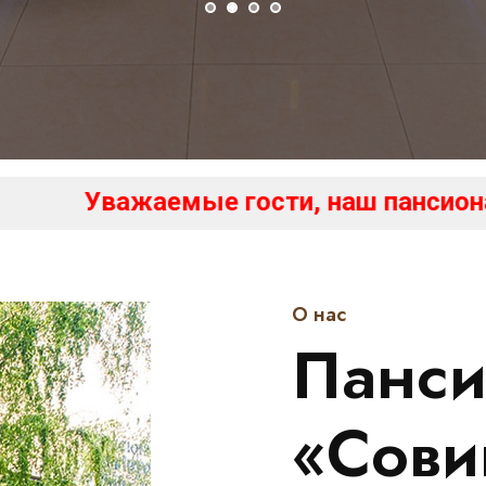
 гости, наш пансионат начинает свою
О нас
Панси
«Сови