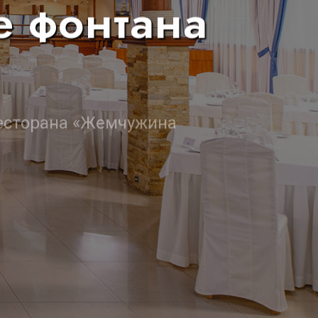
е фонтана
есторана «Жемчужина