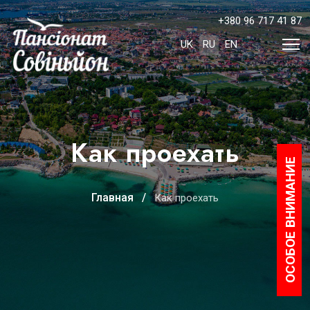
+380 96 717 41 87
Выберите язык
UK
RU
EN
Как проехать
ОСОБОЕ ВНИМАНИЕ
Главная
Как проехать