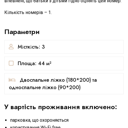
впевнені, що батьки з дітьми гідно оцінять цей номер.
Кількість номерів – 1.
Параметри
Місткість: 3
Площа: 44 м²
Двоспальне ліжко (180*200) та
односпальне ліжко (90*200)
У вартість проживання включено:
парковка, що охороняється
користування Wi-Fi free