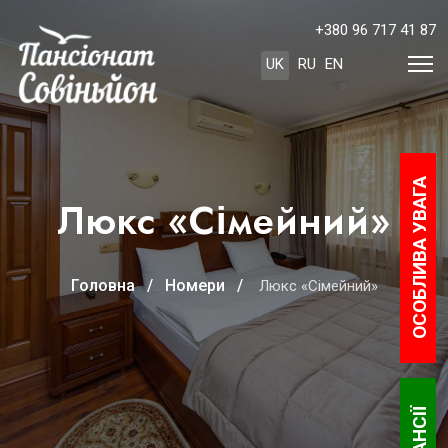
+380 96 717 41 87
Оберіть свою мову
UK
RU
EN
ОСОБЛИВА УВАГА
Люкс «Сімейний»
Головна
Номери
Люкс «Сімейний»